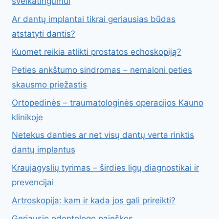
sveikatingumui
Ar dantų implantai tikrai geriausias būdas
atstatyti dantis?
Kuomet reikia atlikti prostatos echoskopiją?
Peties ankštumo sindromas – nemaloni peties
skausmo priežastis
Ortopedinės – traumatologinės operacijos Kauno
klinikoje
Netekus danties ar net visų dantų verta rinktis
dantų implantus
Kraujagyslių tyrimas – širdies ligų diagnostikai ir
prevencijai
Artroskopija: kam ir kada jos gali prireikti?
Geriausio odontologo paieškos