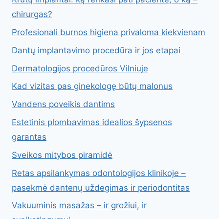
chirurgas?
Profesionali burnos higiena privaloma kiekvienam
Dantų implantavimo procedūra ir jos etapai
Dermatologijos procedūros Vilniuje
Kad vizitas pas ginekologę būtų malonus
Vandens poveikis dantims
Estetinis plombavimas idealios šypsenos
garantas
Sveikos mitybos piramidė
Retas apsilankymas odontologijos klinikoje –
pasekmė dantenų uždegimas ir periodontitas
Vakuuminis masažas – ir grožiui, ir