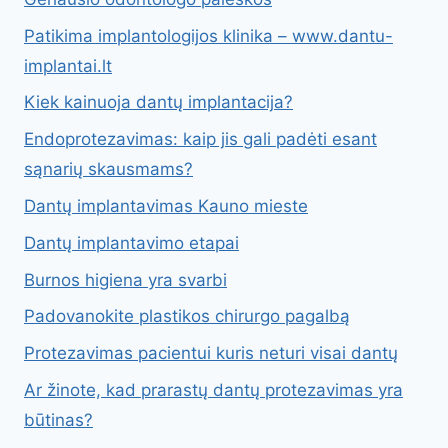
Patikima implantologijos klinika – www.dantu-
implantai.lt
Kiek kainuoja dantų implantacija?
Endoprotezavimas: kaip jis gali padėti esant
sąnarių skausmams?
Dantų implantavimas Kauno mieste
Dantų implantavimo etapai
Burnos higiena yra svarbi
Padovanokite plastikos chirurgo pagalbą
Protezavimas pacientui kuris neturi visai dantų
Ar žinote, kad prarastų dantų protezavimas yra
būtinas?