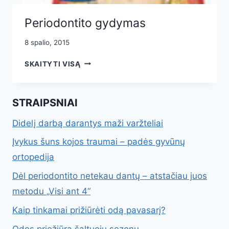
Periodontito gydymas
8 spalio, 2015
PERIODONTITO
SKAITYTI VISĄ
GYDYMAS
STRAIPSNIAI
Didelį darbą darantys maži varžteliai
Įvykus šuns kojos traumai – padės gyvūnų
ortopedija
Dėl periodontito netekau dantų – atstačiau juos
metodu „Visi ant 4“
Kaip tinkamai prižiūrėti odą pavasarį?
Odos priežiūra šaltuoju sezonu