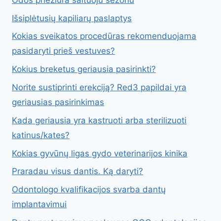
Išsiplėtusių kapiliarų paslaptys
Kokias sveikatos procedūras rekomenduojama
pasidaryti prieš vestuves?
Kokius breketus geriausia pasirinkti?
Norite sustiprinti erekciją? Red3 papildai yra
geriausias pasirinkimas
Kada geriausia yra kastruoti arba sterilizuoti
katinus/kates?
Kokias gyvūnų ligas gydo veterinarijos kinika
Praradau visus dantis. Ką daryti?
Odontologo kvalifikacijos svarba dantų
implantavimui