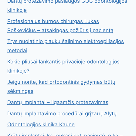
Dantų protezavimo paslaugos GOC odontologijos
klinikoje
Profesionalus burnos chirurgas Lukas
Poškevičius – atsakingas požiūris į pacientą
Trys nuolatinio plaukų šalinimo elektroepiliacijos
metodai
Kokie pliusai lankantis privačioje odontologijos
klinikoje?
Jeigu norite, kad ortodontinis gydymas būtų
sėkmingas
Dantų implantai – ilgaamžis protezavimas
Dantų implantavimo procedūrai grįžau į Alytų
Odontologijos klinika Kaune
Krūtų implantai: ką renkasi pati pacientė, o ką –