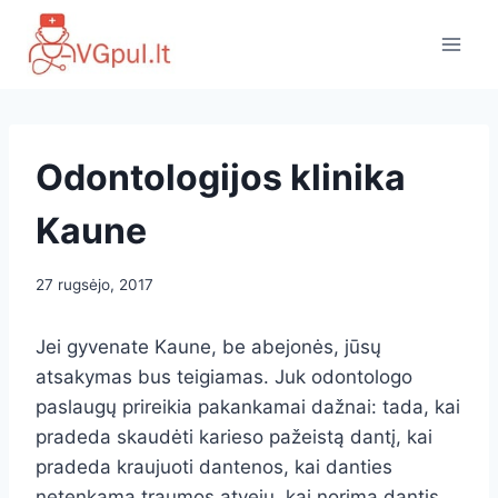
Skip
to
content
Odontologijos klinika
Kaune
27 rugsėjo, 2017
Jei gyvenate Kaune, be abejonės, jūsų
atsakymas bus teigiamas. Juk odontologo
paslaugų prireikia pakankamai dažnai: tada, kai
pradeda skaudėti karieso pažeistą dantį, kai
pradeda kraujuoti dantenos, kai danties
netenkama traumos atveju, kai norima dantis