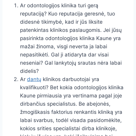
Ar odontologijos klinika turi gerą
reputaciją? Kuo reputacija geresnė, tuo
didesnė tikimybė, kad ir jūs liksite
patenkintas klinikos paslaugomis. Jei jūsų
pasirinkta odontologijos klinika Kaune yra
mažai žinoma, visgi neverta ja labai
nepasitikėti. Gal ji atidaryta dar visai
neseniai? Gal lankytojų srautas nėra labai
didelis?
Ar
dantų
klinikos darbuotojai yra
kvalifikuoti? Bet kokia odontologijos klinika
Kaune pirmiausia yra vertinama pagal joje
dirbančius specialistus. Be abejonės,
žmogiškasis faktorius renkantis kliniką yra
labai svarbus, todėl visada pasidomėkite,
kokios srities specialistai dirba klinikoje,