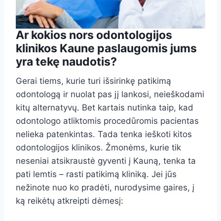
Ar kokios nors
odontologijos
klinikos Kaune
paslaugomis jums
yra tekę naudotis?
Gerai tiems, kurie turi išsirinkę patikimą
odontologą ir nuolat pas jį lankosi, neieškodami
kitų alternatyvų. Bet kartais nutinka taip, kad
odontologo atliktomis procedūromis pacientas
nelieka patenkintas. Tada tenka ieškoti kitos
odontologijos klinikos. Žmonėms, kurie tik
neseniai atsikraustė gyventi į Kauną, tenka ta
pati lemtis – rasti patikimą kliniką. Jei jūs
nežinote nuo ko pradėti, nurodysime gaires, į
ką reikėtų atkreipti dėmesį: