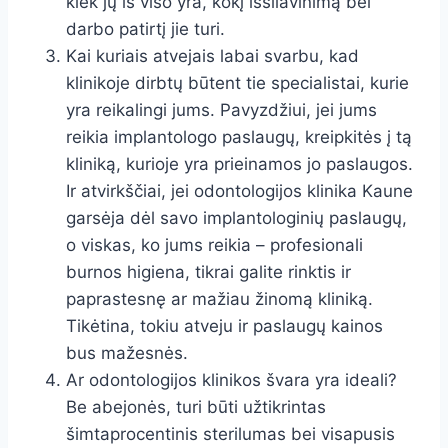
kiek jų iš viso yra, kokį išsilavinimą bei
darbo patirtį jie turi.
Kai kuriais atvejais labai svarbu, kad
klinikoje dirbtų būtent tie specialistai, kurie
yra reikalingi jums. Pavyzdžiui, jei jums
reikia implantologo paslaugų, kreipkitės į tą
kliniką, kurioje yra prieinamos jo paslaugos.
Ir atvirkščiai, jei odontologijos klinika Kaune
garsėja dėl savo implantologinių paslaugų,
o viskas, ko jums reikia – profesionali
burnos higiena, tikrai galite rinktis ir
paprastesnę ar mažiau žinomą kliniką.
Tikėtina, tokiu atveju ir paslaugų kainos
bus mažesnės.
Ar odontologijos klinikos švara yra ideali?
Be abejonės, turi būti užtikrintas
šimtaprocentinis sterilumas bei visapusis