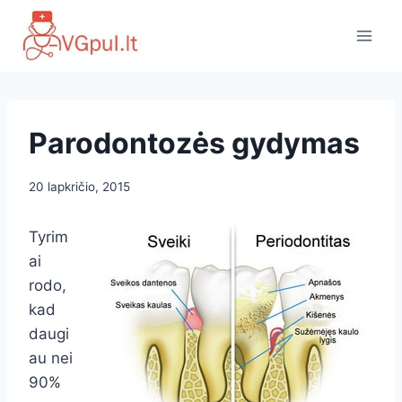
Skip
to
content
Parodontozės gydymas
20 lapkričio, 2015
Tyrim
ai
rodo,
kad
daugi
au nei
90%