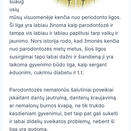
suaug
usių
mūsų visuomenėje kenčia nuo periodonto ligos.
Ši liga yra labiau žinoma kaip parodontozė ir
tampa vis labiau ir labiau paplitusi tarp vaikų ir
jaunimo. Nors istorija rodo, kad žmonės kenčia
nuo parodontozės metų metus, šios ligos
susirgimai tapo labai dažni ir šiandieną ji yra
laikoma gyvenimo būdo liga, kaip sergant
ėduonimi, cukriniu diabetu ir t.t.
Parodontozės nemalonūs šalutiniai poveikiai
įskaitant dantų jautrumą, dantenų kraujavimą
ar nemalonų burnos kvapą, ne tik trukdo
kasdieniam gyvenimui, bet taip pat gali sukelti
ir labai didelių sveikatos problemų, nebent ši
liga yra gydoma.