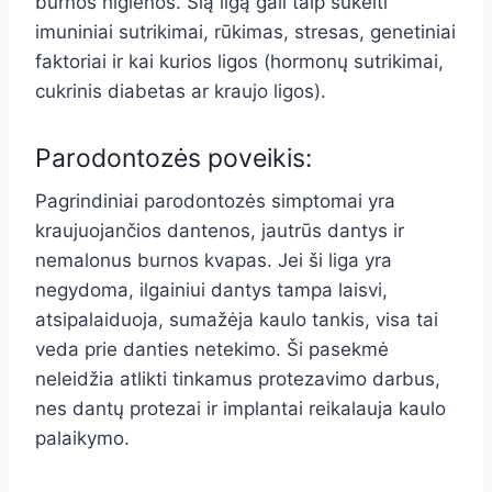
burnos higienos. Šią ligą gali taip sukelti
imuniniai sutrikimai, rūkimas, stresas, genetiniai
faktoriai ir kai kurios ligos (hormonų sutrikimai,
cukrinis diabetas ar kraujo ligos).
Parodontozės poveikis:
Pagrindiniai parodontozės simptomai yra
kraujuojančios dantenos, jautrūs dantys ir
nemalonus burnos kvapas. Jei ši liga yra
negydoma, ilgainiui dantys tampa laisvi,
atsipalaiduoja, sumažėja kaulo tankis, visa tai
veda prie danties netekimo. Ši pasekmė
neleidžia atlikti tinkamus protezavimo darbus,
nes dantų protezai ir implantai reikalauja kaulo
palaikymo.