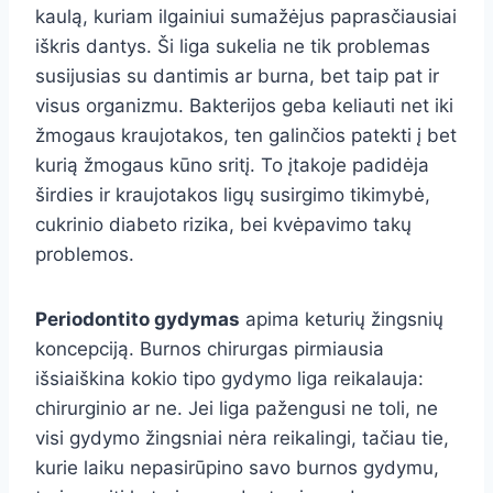
kaulą, kuriam ilgainiui sumažėjus paprasčiausiai
iškris dantys. Ši liga sukelia ne tik problemas
susijusias su dantimis ar burna, bet taip pat ir
visus organizmu. Bakterijos geba keliauti net iki
žmogaus kraujotakos, ten galinčios patekti į bet
kurią žmogaus kūno sritį. To įtakoje padidėja
širdies ir kraujotakos ligų susirgimo tikimybė,
cukrinio diabeto rizika, bei kvėpavimo takų
problemos.
Periodontito gydymas
apima keturių žingsnių
koncepciją. Burnos chirurgas pirmiausia
išsiaiškina kokio tipo gydymo liga reikalauja:
chirurginio ar ne. Jei liga pažengusi ne toli, ne
visi gydymo žingsniai nėra reikalingi, tačiau tie,
kurie laiku nepasirūpino savo burnos gydymu,