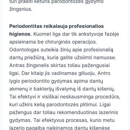
turi praeiti keturis parodontozės gydymo
žingsnius.
Periodontitas reikalauja profesionalios
higienos
. Kuomet liga dar tik ankstyvoje fazėje
apsieinama be chirurginės operacijos.
Odontologas suteikia žinių apie profesionalią
dantų priežiūrą, kuria galite užsiimti namuose.
Antras žingsnelis skirtas toliau pažengusiai
ligai. Dar kitaip jis vadinamas giliuoju. Antro
lygio periodontito gydymas apima dantų
akmenų ir bakterijų išvalymą iš dantų kišenių.
Tai efektyvi ir visiškai neskausminga procedūra,
kuri užkirs kelią parodontozės plitimui. Ligai
pažengus dar toliau rekomenduotinas lazerinis
gydymas. Tai efektyvus procesas, kurio metu
lazerio pagalba naikinamos dantų kišenėse