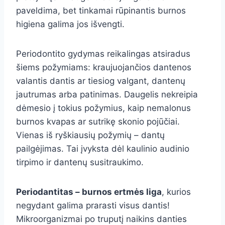
paveldima, bet tinkamai rūpinantis burnos
higiena galima jos išvengti.
Periodontito gydymas reikalingas atsiradus
šiems požymiams: kraujuojančios dantenos
valantis dantis ar tiesiog valgant, dantenų
jautrumas arba patinimas. Daugelis nekreipia
dėmesio į tokius požymius, kaip nemalonus
burnos kvapas ar sutrikę skonio pojūčiai.
Vienas iš ryškiausių požymių – dantų
pailgėjimas. Tai įvyksta dėl kaulinio audinio
tirpimo ir dantenų susitraukimo.
Periodantitas – burnos ertmės liga
, kurios
negydant galima prarasti visus dantis!
Mikroorganizmai po truputį naikins danties