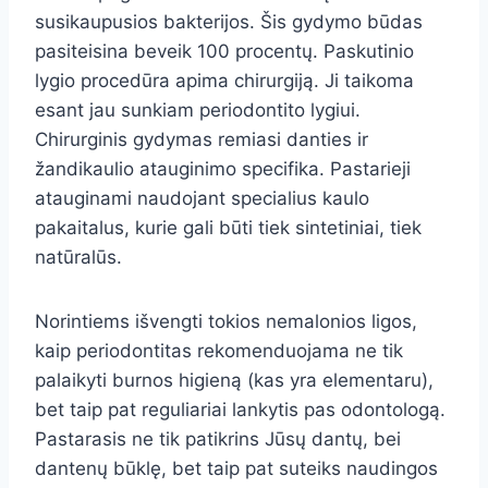
susikaupusios bakterijos. Šis gydymo būdas
pasiteisina beveik 100 procentų. Paskutinio
lygio procedūra apima chirurgiją. Ji taikoma
esant jau sunkiam periodontito lygiui.
Chirurginis gydymas remiasi danties ir
žandikaulio atauginimo specifika. Pastarieji
atauginami naudojant specialius kaulo
pakaitalus, kurie gali būti tiek sintetiniai, tiek
natūralūs.
Norintiems išvengti tokios nemalonios ligos,
kaip periodontitas rekomenduojama ne tik
palaikyti burnos higieną (kas yra elementaru),
bet taip pat reguliariai lankytis pas odontologą.
Pastarasis ne tik patikrins Jūsų dantų, bei
dantenų būklę, bet taip pat suteiks naudingos