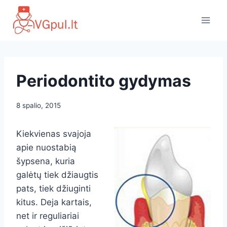
Skip
to
content
Periodontito gydymas
8 spalio, 2015
Kiekvienas svajoja
apie nuostabią
šypsena, kuria
galėtų tiek džiaugtis
pats, tiek džiuginti
kitus. Deja kartais,
net ir reguliariai