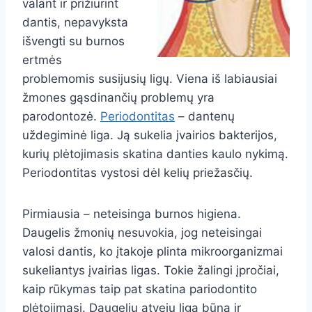
valant ir prižiūrint
dantis, nepavyksta
išvengti su burnos
ertmės
problemomis susijusių ligų. Viena iš labiausiai
žmones gąsdinančių problemų yra
parodontozė.
Periodontitas
– dantenų
uždegiminė liga. Ją sukelia įvairios bakterijos,
kurių plėtojimasis skatina danties kaulo nykimą.
Periodontitas vystosi dėl kelių priežasčių.
Pirmiausia – neteisinga burnos higiena.
Daugelis žmonių nesuvokia, jog neteisingai
valosi dantis, ko įtakoje plinta mikroorganizmai
sukeliantys įvairias ligas. Tokie žalingi įpročiai,
kaip rūkymas taip pat skatina pariodontito
plėtojimąsi. Daugeliu atveju liga būna ir