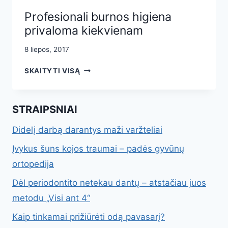
Profesionali burnos higiena
privaloma kiekvienam
8 liepos, 2017
PROFESIONALI
SKAITYTI VISĄ
BURNOS
HIGIENA
PRIVALOMA
STRAIPSNIAI
KIEKVIENAM
Didelį darbą darantys maži varžteliai
Įvykus šuns kojos traumai – padės gyvūnų
ortopedija
Dėl periodontito netekau dantų – atstačiau juos
metodu „Visi ant 4“
Kaip tinkamai prižiūrėti odą pavasarį?