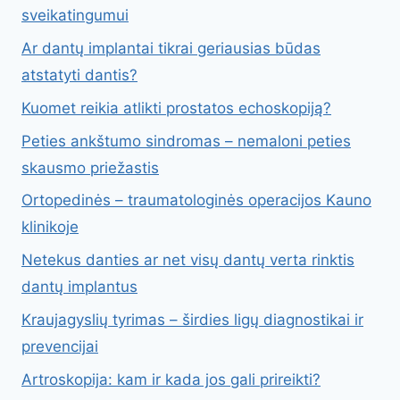
sveikatingumui
Ar dantų implantai tikrai geriausias būdas
atstatyti dantis?
Kuomet reikia atlikti prostatos echoskopiją?
Peties ankštumo sindromas – nemaloni peties
skausmo priežastis
Ortopedinės – traumatologinės operacijos Kauno
klinikoje
Netekus danties ar net visų dantų verta rinktis
dantų implantus
Kraujagyslių tyrimas – širdies ligų diagnostikai ir
prevencijai
Artroskopija: kam ir kada jos gali prireikti?