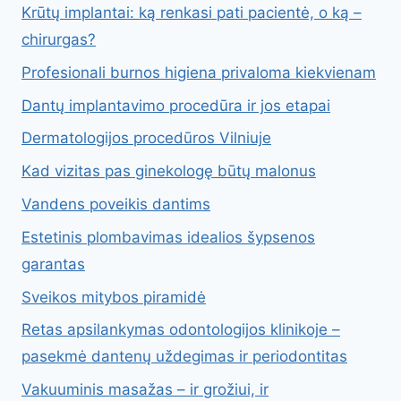
Krūtų implantai: ką renkasi pati pacientė, o ką –
chirurgas?
Profesionali burnos higiena privaloma kiekvienam
Dantų implantavimo procedūra ir jos etapai
Dermatologijos procedūros Vilniuje
Kad vizitas pas ginekologę būtų malonus
Vandens poveikis dantims
Estetinis plombavimas idealios šypsenos
garantas
Sveikos mitybos piramidė
Retas apsilankymas odontologijos klinikoje –
pasekmė dantenų uždegimas ir periodontitas
Vakuuminis masažas – ir grožiui, ir