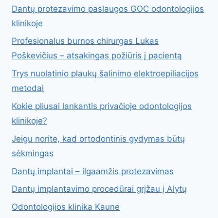
Dantų protezavimo paslaugos GOC odontologijos
klinikoje
Profesionalus burnos chirurgas Lukas
Poškevičius – atsakingas požiūris į pacientą
Trys nuolatinio plaukų šalinimo elektroepiliacijos
metodai
Kokie pliusai lankantis privačioje odontologijos
klinikoje?
Jeigu norite, kad ortodontinis gydymas būtų
sėkmingas
Dantų implantai – ilgaamžis protezavimas
Dantų implantavimo procedūrai grįžau į Alytų
Odontologijos klinika Kaune