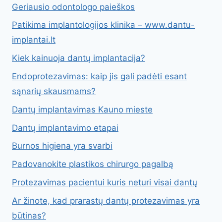
Geriausio odontologo paieškos
Patikima implantologijos klinika – www.dantu-
implantai.lt
Kiek kainuoja dantų implantacija?
Endoprotezavimas: kaip jis gali padėti esant
sąnarių skausmams?
Dantų implantavimas Kauno mieste
Dantų implantavimo etapai
Burnos higiena yra svarbi
Padovanokite plastikos chirurgo pagalbą
Protezavimas pacientui kuris neturi visai dantų
Ar žinote, kad prarastų dantų protezavimas yra
būtinas?