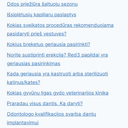
Odos priežiūra šaltuoju sezonu
Išsiplėtusių kapiliarų paslaptys
Kokias sveikatos procedūras rekomenduojama
pasidaryti prieš vestuves?
Kokius breketus geriausia pasirinkti?
Norite sustiprinti erekciją? Red3 papildai yra
geriausias pasirinkimas
Kada geriausia yra kastruoti arba sterilizuoti
katinus/kates?
Kokias gyvūnų ligas gydo veterinarijos kinika
Praradau visus dantis. Ką daryti?
Odontologo kvalifikacijos svarba dantų
implantavimui