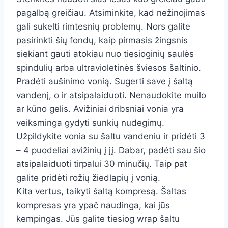
pagalbą greičiau. Atsiminkite, kad nežinojimas
gali sukelti rimtesnių problemų. Nors galite
pasirinkti šių fondų, kaip pirmasis žingsnis
siekiant gauti atokiau nuo tiesioginių saulės
spindulių arba ultravioletinės šviesos šaltinio.
Pradėti aušinimo vonią. Sugerti save į šaltą
vandenį, o ir atsipalaiduoti. Nenaudokite muilo
ar kūno gelis. Avižiniai dribsniai vonia yra
veiksminga gydyti sunkių nudegimų.
Užpildykite vonia su šaltu vandeniu ir pridėti 3
– 4 puodeliai avižinių į jį. Dabar, padėti sau šio
atsipalaiduoti tirpalui 30 minučių. Taip pat
galite pridėti rožių žiedlapių į vonią.
Kita vertus, taikyti šaltą kompresą. Šaltas
kompresas yra ypač naudinga, kai jūs
kempingas. Jūs galite tiesiog wrap šaltu