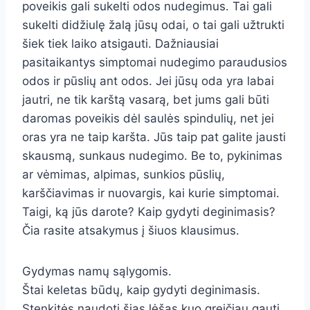
poveikis gali sukelti odos nudegimus. Tai gali
sukelti didžiulę žalą jūsų odai, o tai gali užtrukti
šiek tiek laiko atsigauti. Dažniausiai
pasitaikantys simptomai nudegimo paraudusios
odos ir pūslių ant odos. Jei jūsų oda yra labai
jautri, ne tik karštą vasarą, bet jums gali būti
daromas poveikis dėl saulės spindulių, net jei
oras yra ne taip karšta. Jūs taip pat galite jausti
skausmą, sunkaus nudegimo. Be to, pykinimas
ar vėmimas, alpimas, sunkios pūslių,
karščiavimas ir nuovargis, kai kurie simptomai.
Taigi, ką jūs darote? Kaip gydyti deginimasis?
Čia rasite atsakymus į šiuos klausimus.
Gydymas namų sąlygomis.
Štai keletas būdų, kaip gydyti deginimasis.
Stenkitės naudoti šias lėšas kuo greičiau gauti