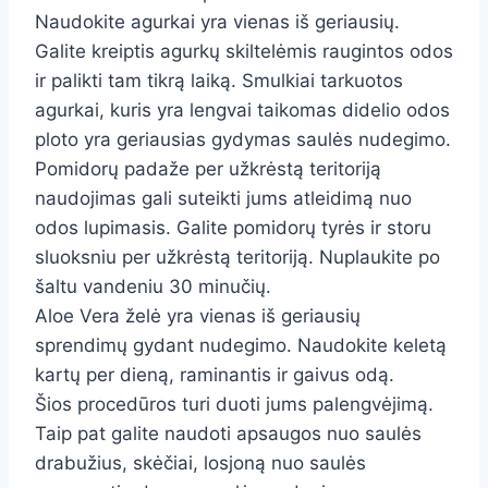
Naudokite agurkai yra vienas iš geriausių.
Galite kreiptis agurkų skiltelėmis raugintos odos
ir palikti tam tikrą laiką. Smulkiai tarkuotos
agurkai, kuris yra lengvai taikomas didelio odos
ploto yra geriausias gydymas saulės nudegimo.
Pomidorų padaže per užkrėstą teritoriją
naudojimas gali suteikti jums atleidimą nuo
odos lupimasis. Galite pomidorų tyrės ir storu
sluoksniu per užkrėstą teritoriją. Nuplaukite po
šaltu vandeniu 30 minučių.
Aloe Vera želė yra vienas iš geriausių
sprendimų gydant nudegimo. Naudokite keletą
kartų per dieną, raminantis ir gaivus odą.
Šios procedūros turi duoti jums palengvėjimą.
Taip pat galite naudoti apsaugos nuo saulės
drabužius, skėčiai, losjoną nuo saulės