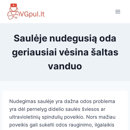
Skip
to
content
Saulėje nudegusią oda
geriausiai vėsina šaltas
vanduo
Nudegimas saulėje yra dažna odos problema
yra dėl pernelyg didelio saulės šviesos ar
ultravioletinių spindulių poveikio. Nors mažiau
poveikis gali sukelti odos rauginimo, ilgalaikis