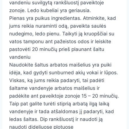
vandeniu suvilgytą rankšluostį paveiktoje
zonoje. Ledo kubeliai yra geriausia.
Pienas yra puikus ingredientas. Atminkite, kad
jums reikia nuraminti odą, paveikta saulės
nudegimo, ledo pienu. Taikyti ją kruopščiai su
vatos tamponu ant pažeistos odos ir leiskite
pastovėti 20 minučių prieš plaunant šaltu
vandeniu
Naudokite šaltus arbatos maišelius yra puiki
idėja, kad gydyti sunburned akių vokai ir lūpos.
Viskas, ką jums reikia padaryti, tai padėti
šaltame vandenyje arbatos maišelius ir
padėkite ant paveiktoje zonoje 15 – 20 minučių.
Taip pat galite turėti stiprią arbatą ilgą laiką
vandenyje ir tada atšaldomas jį padaryti, kad
ledas šaltas. Dip rankšluostį ir naudoti ją
naudoti dideliuose plotuose